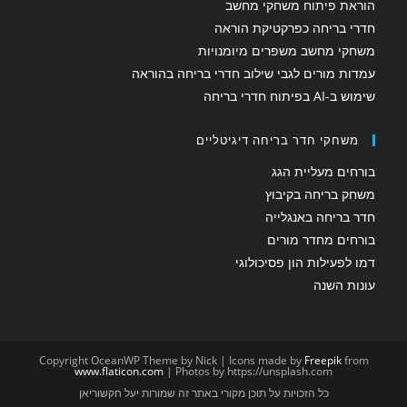
הוראת פיתוח משחקי מחשב
חדרי בריחה כפרקטיקת הוראה
משחקי מחשב משפרים מיומנויות
עמדות מורים לגבי שילוב חדרי בריחה בהוראה
שימוש ב-AI בפיתוח חדרי בריחה
משחקי חדר בריחה דיגיטליים
בורחים מעליית הגג
משחק בריחה בקיבוץ
חדר בריחה באנגלייה
בורחים מחדר מורים
דמו לפעילות הון פסיכולוגי
עונות השנה
Copyright OceanWP Theme by Nick | Icons made by
Freepik
from
www.flaticon.com
| Photos by https://unsplash.com
כל הזכויות על תוכן מקורי באתר זה שמורות יעל חקשוריאן