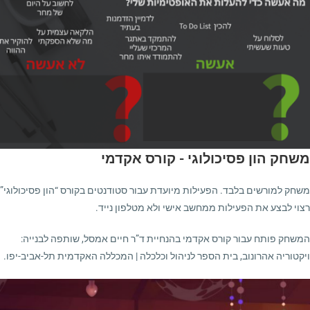
משחק הון פסיכולוגי - קורס אקדמי
משחק למורשים בלבד. הפעילות מיועדת עבור סטודנטים בקורס “הון פסיכולוגי”
רצוי לבצע את הפעילות ממחשב אישי ולא מטלפון נייד.
המשחק פותח עבור קורס אקדמי בהנחיית ד”ר חיים אמסל, שותפה לבנייה:
ויקטוריה אהרונוב, בית הספר לניהול וכלכלה | המכללה האקדמית תל-אביב-יפו.