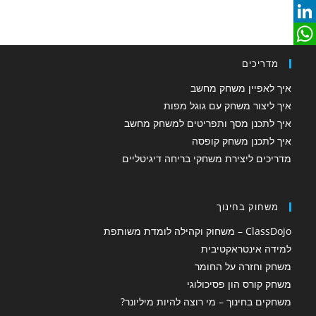
a
E
m
c
L
W
e
a
i
מדריכים
b
n
h
i
איך לאפיין משחק מחשב
o
a
k
l
איך ליצור משחק עם גוגל מפות
איך לתכנן מסך ותפריטים למשחק מחשב
o
e
t
איך לתכנן משחק קופסה
d
k
s
מדריכים ליצירת משחקי בריחה דיגיטליים
A
I
n
p
משחוק בחינוך
p
ClassDojo – משחוק וקהילה לומדת משותפת
למידה אינטראקטיבית
משחק וחזרה על החומר
משחק קורס הון פסיכולוגי
משחקים בחינוך – מי רוצה להיות מיליונר?