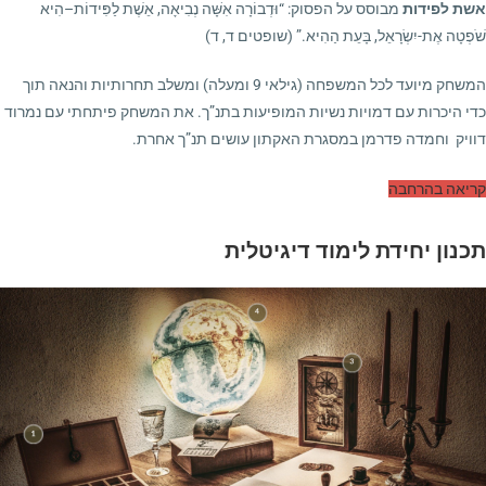
אשת לפידות
מבוסס על הפסוק: “וּדְבוֹרָה אִשָּׁה נְבִיאָה, אֵשֶׁת לַפִּידוֹת–הִיא
שֹׁפְטָה אֶת-יִשְׂרָאֵל, בָּעֵת הַהִיא.” (שופטים ד, ד)
המשחק מיועד לכל המשפחה (גילאי 9 ומעלה) ומשלב תחרותיות והנאה תוך
כדי היכרות עם דמויות נשיות המופיעות בתנ”ך. את המשחק פיתחתי עם נמרוד
דוויק וחמדה פדרמן במסגרת האקתון עושים תנ”ך אחרת.
קריאה בהרחבה
תכנון יחידת לימוד דיגיטלית