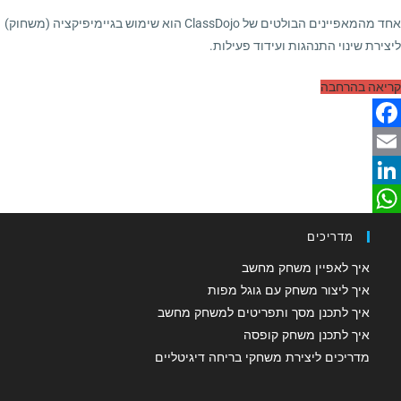
אחד מהמאפיינים הבולטים של ClassDojo הוא שימוש בגיימיפיקציה (משחוק)
ליצירת שינוי התנהגות ועידוד פעילות.
קריאה בהרחבה
F
a
E
m
c
L
W
e
a
i
מדריכים
b
n
h
i
איך לאפיין משחק מחשב
o
a
k
l
איך ליצור משחק עם גוגל מפות
איך לתכנן מסך ותפריטים למשחק מחשב
o
e
t
איך לתכנן משחק קופסה
d
k
s
מדריכים ליצירת משחקי בריחה דיגיטליים
A
I
n
p