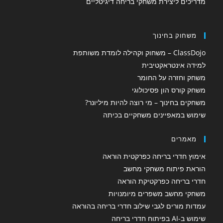
מדריכים ליצירת משחקי בריחה דיגיטליים
A
I
n
p
משחוק בחינוך
p
ClassDojo – משחוק וקהילה לומדת משותפת
למידה אינטראקטיבית
משחק וחזרה על החומר
משחק קורס הון פסיכולוגי
משחקים בחינוך – מי רוצה להיות מיליונר?
שימוש במאפיינים משחקיים בכיתה
מאמרים
אימוץ חדרי בריחה כפרקטית הוראה
הוראת פיתוח משחקי מחשב
חדרי בריחה כפרקטיקת הוראה
משחקי מחשב משפרים מיומנויות
עמדות מורים לגבי שילוב חדרי בריחה בהוראה
שימוש ב-AI בפיתוח חדרי בריחה