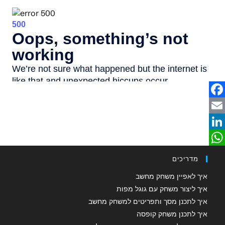
F
a
E
m
c
L
W
e
a
i
מדריכים
b
n
h
i
איך לאפיין משחק מחשב
o
a
k
l
איך ליצור משחק עם גוגל מפות
איך לתכנן מסך ותפריטים למשחק מחשב
o
e
t
איך לתכנן משחק קופסה
d
k
s