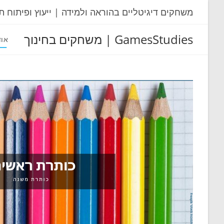
Ski
משחקים דיגיטליים בהוראה ולמידה | ייעוץ ופיתוח ת
t
conten
GamesStudies | משחקים בחינוך
אוד