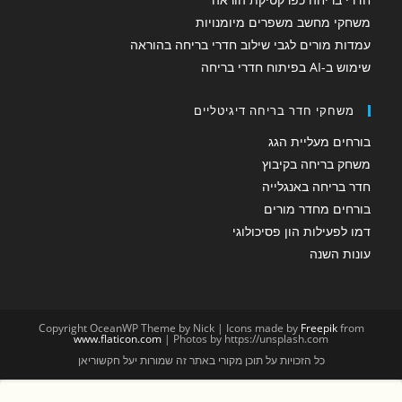
משחקי מחשב משפרים מיומנויות
עמדות מורים לגבי שילוב חדרי בריחה בהוראה
שימוש ב-AI בפיתוח חדרי בריחה
משחקי חדר בריחה דיגיטליים
בורחים מעליית הגג
משחק בריחה בקיבוץ
חדר בריחה באנגלייה
בורחים מחדר מורים
דמו לפעילות הון פסיכולוגי
עונות השנה
Copyright OceanWP Theme by Nick | Icons made by
Freepik
from
www.flaticon.com
| Photos by https://unsplash.com
כל הזכויות על תוכן מקורי באתר זה שמורות יעל חקשוריאן