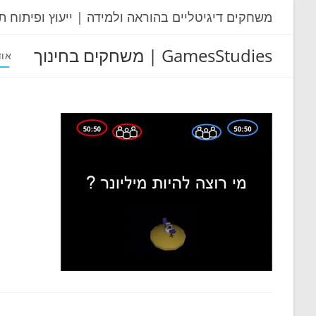
Ski
משחקים דיגיטליים בהוראה ולמידה | ייעוץ ופיתוח ת
t
conten
GamesStudies | משחקים בחינוך
אוד