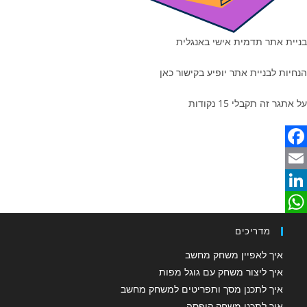
בניית אתר תדמית אישי באנגלית
הנחיות לבניית אתר יופיע בקישור כאן
על אתגר זה תקבלי 15 נקודות
F
a
E
m
c
L
W
e
a
i
מדריכים
b
n
h
i
איך לאפיין משחק מחשב
o
a
k
l
איך ליצור משחק עם גוגל מפות
איך לתכנן מסך ותפריטים למשחק מחשב
o
e
t
איך לתכנן משחק קופסה