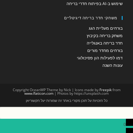
שימוש ב-AI בפיתוח חדרי בריחה
משחקי חדר בריחה דיגיטליים
בורחים מעליית הגג
משחק בריחה בקיבוץ
חדר בריחה באנגלייה
בורחים מחדר מורים
דמו לפעילות הון פסיכולוגי
עונות השנה
Copyright OceanWP Theme by Nick | Icons made by
Freepik
from
www.flaticon.com
| Photos by https://unsplash.com
כל הזכויות על תוכן מקורי באתר זה שמורות יעל חקשוריאן
0