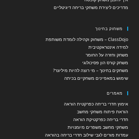
d
k
s
מדריכים ליצירת משחקי בריחה דיגיטליים
A
I
n
p
משחוק בחינוך
p
ClassDojo – משחוק וקהילה לומדת משותפת
למידה אינטראקטיבית
משחק וחזרה על החומר
משחק קורס הון פסיכולוגי
משחקים בחינוך – מי רוצה להיות מיליונר?
שימוש במאפיינים משחקיים בכיתה
מאמרים
אימוץ חדרי בריחה כפרקטית הוראה
הוראת פיתוח משחקי מחשב
חדרי בריחה כפרקטיקת הוראה
משחקי מחשב משפרים מיומנויות
עמדות מורים לגבי שילוב חדרי בריחה בהוראה