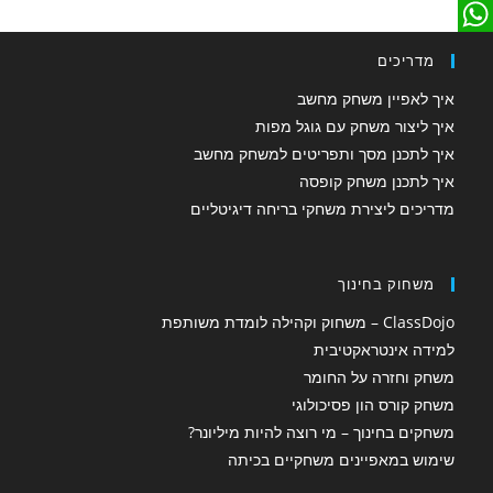
m
c
L
W
e
a
i
מדריכים
b
n
h
i
איך לאפיין משחק מחשב
o
a
k
l
איך ליצור משחק עם גוגל מפות
איך לתכנן מסך ותפריטים למשחק מחשב
o
e
t
איך לתכנן משחק קופסה
d
k
s
מדריכים ליצירת משחקי בריחה דיגיטליים
A
I
n
p
משחוק בחינוך
p
ClassDojo – משחוק וקהילה לומדת משותפת
למידה אינטראקטיבית
משחק וחזרה על החומר
משחק קורס הון פסיכולוגי
משחקים בחינוך – מי רוצה להיות מיליונר?
שימוש במאפיינים משחקיים בכיתה