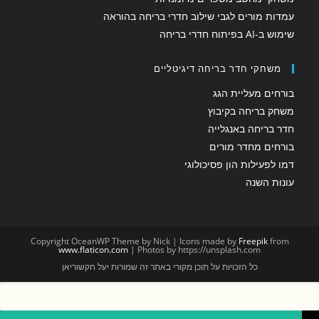
עמדות מורים לגבי שילוב חדרי בריחה בהוראה
שימוש ב-AI בפיתוח חדרי בריחה
משחקי חדר בריחה דיגיטליים
בורחים מעליית הגג
משחק בריחה בקיבוץ
חדר בריחה באנגלייה
בורחים מחדר מורים
דמו לפעילות הון פסיכולוגי
עונות השנה
Copyright OceanWP Theme by Nick | Icons made by
Freepik
from
www.flaticon.com
| Photos by https://unsplash.com
כל הזכויות על תוכן מקורי באתר זה שמורות יעל חקשוריאן