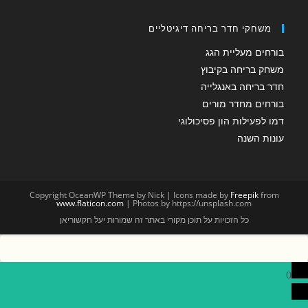
משחקי חדר בריחה דיגיטליים
בורחים מעליית הגג
משחק בריחה בקיבוץ
חדר בריחה באנגלייה
בורחים מחדר מורים
דמו לפעילות הון פסיכולוגי
עונות השנה
Copyright OceanWP Theme by Nick | Icons made by
Freepik
from
www.flaticon.com
| Photos by https://unsplash.com
כל הזכויות על תוכן מקורי באתר זה שמורות יעל חקשוריאן
0