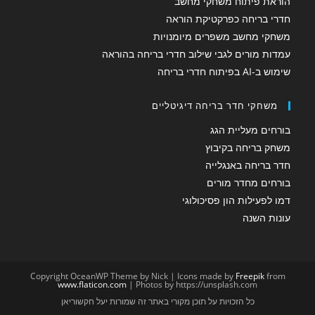
הוראת פיתוח משחקי מחשב
חדרי בריחה כפרקטיקת הוראה
משחקי מחשב משפרים מיומנויות
עמדות מורים לגבי שילוב חדרי בריחה בהוראה
שימוש ב-AI בפיתוח חדרי בריחה
משחקי חדר בריחה דיגיטליים
בורחים מעליית הגג
משחק בריחה בקיבוץ
חדר בריחה באנגלייה
בורחים מחדר מורים
דמו לפעילות הון פסיכולוגי
עונות השנה
Copyright OceanWP Theme by Nick | Icons made by
Freepik
from
www.flaticon.com
| Photos by https://unsplash.com
כל הזכויות על תוכן מקורי באתר זה שמורות יעל חקשוריאן