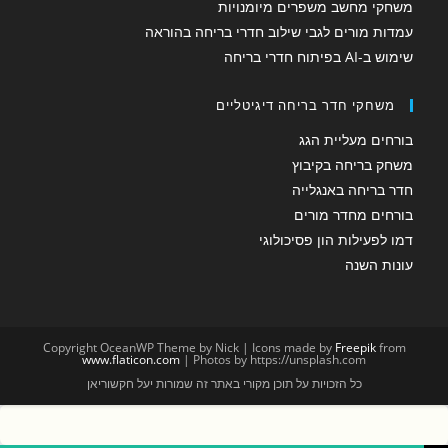
משחקי מחשב משפרים מיומנויות
עמדות מורים לגבי שילוב חדרי בריחה בהוראה
שימוש ב-AI בפיתוח חדרי בריחה
משחקי חדר בריחה דיגיטליים
בורחים מעליית הגג
משחק בריחה בקיבוץ
חדר בריחה באנגלייה
בורחים מחדר מורים
דמו לפעילות הון פסיכולוגי
עונות השנה
Copyright OceanWP Theme by Nick | Icons made by
Freepik
from
www.flaticon.com
| Photos by https://unsplash.com
כל הזכויות על תוכן מקורי באתר זה שמורות יעל חקשוריאן