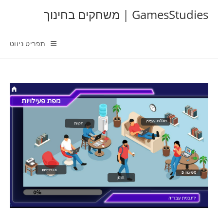
Ski
GamesStudies | משחקים בחינוך
t
conten
תפריט ניווט