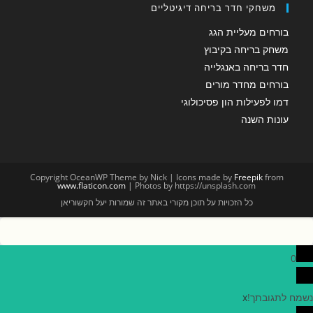
משחקי חדר בריחה דיגיטליים
בורחים מעליית הגג
משחק בריחה בקיבוץ
חדר בריחה באנגלייה
בורחים מחדר מורים
דמו לפעילות הון פסיכולוגי
עונות השנה
Copyright OceanWP Theme by Nick | Icons made by
Freepik
from
www.flaticon.com
| Photos by https://unsplash.com
כל הזכויות על תוכן מקורי באתר זה שמורות יעל חקשוריאן
0
נשמח לתגובתך!
x