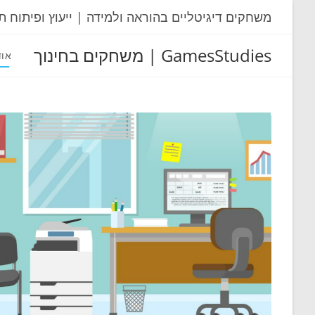
Ski
משחקים דיגיטליים בהוראה ולמידה | ייעוץ ופיתוח ת
t
conten
GamesStudies | משחקים בחינוך
אוד