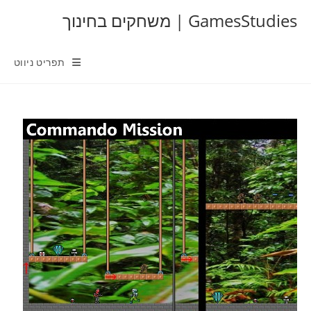
Ski
GamesStudies | משחקים בחינוך
t
conten
תפריט ניווט