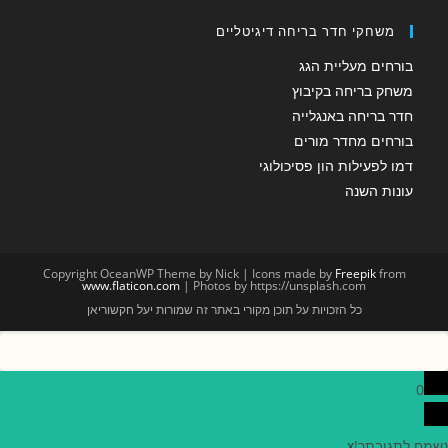
משחקי חדר בריחה דיגיטליים
בורחים מעליית הגג
משחק בריחה בקיבוץ
חדר בריחה באנגלייה
בורחים מחדר מורים
דמו לפעילות הון פסיכולוגי
עונות השנה
Copyright OceanWP Theme by Nick | Icons made by
Freepik
from
www.flaticon.com
| Photos by https://unsplash.com
כל הזכויות על תוכן מקורי באתר זה שמורות יעל חקשוריאן
0
נשמח לתגובתך!
x