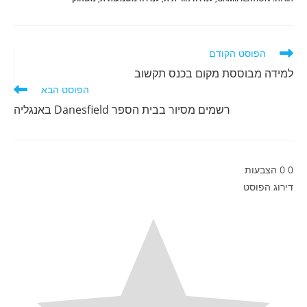
b
n
h
i
o
a
k
l
o
e
t
לקרוא
הפוסט הקודם
מאמרים
d
k
s
למידה מבוססת מקום בכנס תקשוב
נוספים
הפוסט הבא
A
I
רשמים מסיור בבית הספר Danesfield באנגליה
n
p
p
0
0
הצבעות
דירוג הפוסט