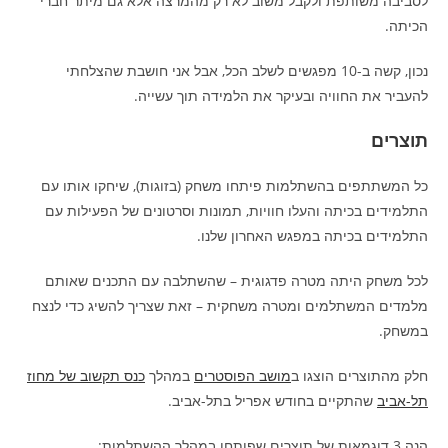
לסביבה משותפת ולקבל משוב לא רק מהמרצה אלא גם מיתר חברי
הכיתה.
נכון, קשה ב-10 מפגשים לשלב הכל, אבל אני חושבת שהצלחתי
להעביר את החוויה ובעיקר את הלמידה תוך עשייה.
תוצרים
כל המשתתפים בהשתלמות פיתחו משחק (בזוגות), שיחקו אותו עם
התלמידים בכיתה והעלו חוויות, תמונות וסרטונים של הפעילות עם
התלמידים בכיתה במפגש האחרון שלנו.
לכל משחק היתה מטרה פדגוגית – שהשתלבה עם התכנים שאותם
מלמדים המשתלמים ומטרה משחקית – זאת שצריך להשיג כדי לנצח
במשחק.
חלק מהתוצרים הוצגו ב
מושב הפוסטרים
במהלך
כנס תקשוב של מחוז
תל-אביב
שהתקיים בחודש אפריל בתל-אביב.
הנה 3 דוגמאות של תוצרים שפותחו במהלך ההשתלמות: