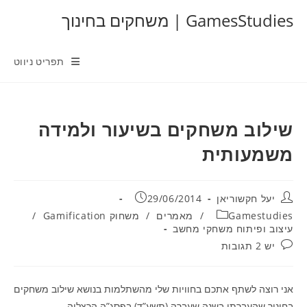
Ski
GamesStudies | משחקים בחינוך
t
conten
תפריט ניווט
שילוב משחקים בשיעור ולמידה
משמעותית
מחבר:
פורסם:
יעל חקשוריאן
29/06/2014
קטגוריה:
Gamestudies
/
מאמרים
/
משחוק Gamification
/
עיצוב ופיתוח משחקי מחשב
תגובות:
יש 2 תגובות
אני רוצה לשתף אתכם בחוויות שלי מהשתלמות בנושא שילוב משחקים
בחינוך שהעברתי בשנה שעברה (תשע”ד) בפסג”ה הרצליה.