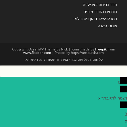
חדר בריחה באנגלייה
בורחים מחדר מורים
דמו לפעילות הון פסיכולוגי
עונות השנה
Copyright OceanWP Theme by Nick | Icons made by
Freepik
from
www.flaticon.com
| Photos by https://unsplash.com
כל הזכויות על תוכן מקורי באתר זה שמורות יעל חקשוריאן
0
נשמח לתגובתך!
x
)
(
x