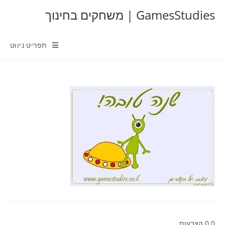
Ski
GamesStudies | משחקים בחינוך
t
conten
תפריט ניווט
0
0
הצבעות