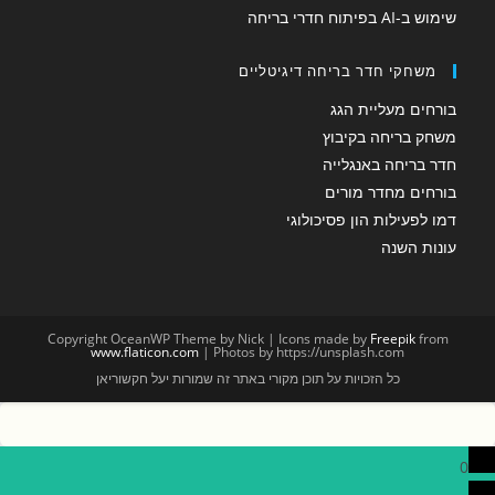
שימוש ב-AI בפיתוח חדרי בריחה
משחקי חדר בריחה דיגיטליים
בורחים מעליית הגג
משחק בריחה בקיבוץ
חדר בריחה באנגלייה
בורחים מחדר מורים
דמו לפעילות הון פסיכולוגי
עונות השנה
Copyright OceanWP Theme by Nick | Icons made by
Freepik
from
www.flaticon.com
| Photos by https://unsplash.com
כל הזכויות על תוכן מקורי באתר זה שמורות יעל חקשוריאן
0