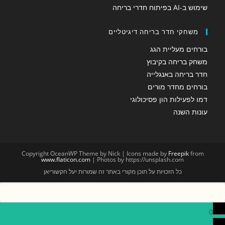
שימוש ב-AI בפיתוח חדרי בריחה
משחקי חדר בריחה דיגיטליים
בורחים מעליית הגג
משחק בריחה בקיבוץ
חדר בריחה באנגלייה
בורחים מחדר מורים
דמו לפעילות הון פסיכולוגי
עונות השנה
Copyright OceanWP Theme by Nick | Icons made by
Freepik
from
www.flaticon.com
| Photos by https://unsplash.com
כל הזכויות על תוכן מקורי באתר זה שמורות יעל חקשוריאן
0