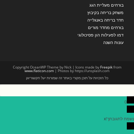
בורחים מעליית הגג
משחק בריחה בקיבוץ
חדר בריחה באנגלייה
בורחים מחדר מורים
דמו לפעילות הון פסיכולוגי
עונות השנה
Copyright OceanWP Theme by Nick | Icons made by
Freepik
from
www.flaticon.com
| Photos by https://unsplash.com
כל הזכויות על תוכן מקורי באתר זה שמורות יעל חקשוריאן
0
נשמח לתגובתך!
x