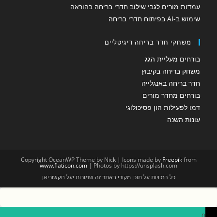
עמדות מורים לגבי שילוב חדרי בריחה בהוראה
שימוש ב-AI בפיתוח חדרי בריחה
משחקי חדר בריחה דיגיטליים
בורחים מעליית הגג
משחק בריחה בקיבוץ
חדר בריחה באנגלייה
בורחים מחדר מורים
דמו לפעילות הון פסיכולוגי
עונות השנה
Copyright OceanWP Theme by Nick | Icons made by
Freepik
from
www.flaticon.com
| Photos by https://unsplash.com
כל הזכויות על תוכן מקורי באתר זה שמורות יעל חקשוריאן
0