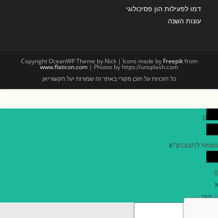
דמו לפעילות הון פסיכולוגי
עונות השנה
Copyright OceanWP Theme by Nick | Icons made by
Freepik
from
www.flaticon.com
| Photos by https://unsplash.com
כל הזכויות על תוכן מקורי באתר זה שמורות יעל חקשוריאן
0
נשמח לתגובתך!
x
)
(
x
|
הגב