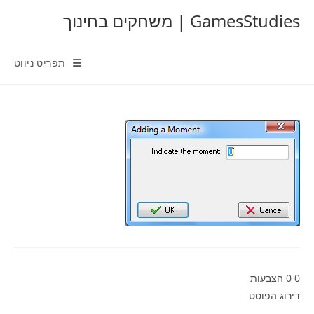
Ski
GamesStudies | משחקים בחינוך
t
conten
תפריט ניווט
0
0
הצבעות
דירוג הפוסט