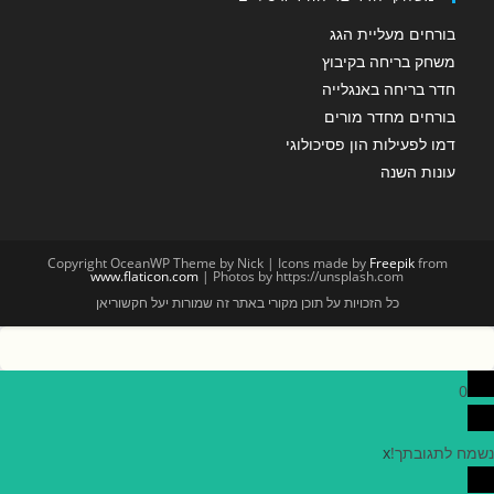
בורחים מעליית הגג
משחק בריחה בקיבוץ
חדר בריחה באנגלייה
בורחים מחדר מורים
דמו לפעילות הון פסיכולוגי
עונות השנה
Copyright OceanWP Theme by Nick | Icons made by
Freepik
from
www.flaticon.com
| Photos by https://unsplash.com
כל הזכויות על תוכן מקורי באתר זה שמורות יעל חקשוריאן
0
נשמח לתגובתך!
x