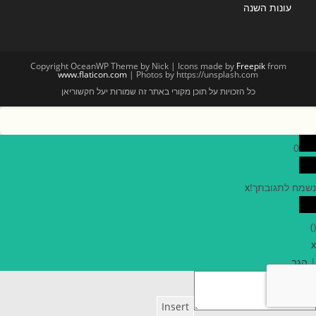
עונות השנה
Copyright OceanWP Theme by Nick | Icons made by
Freepik
from
www.flaticon.com
| Photos by https://unsplash.com
כל הזכויות על תוכן מקורי באתר זה שמורות יעל חקשוריאן
0
נשמח לתגובתך!
x
)
(
x
|
הגב
Insert