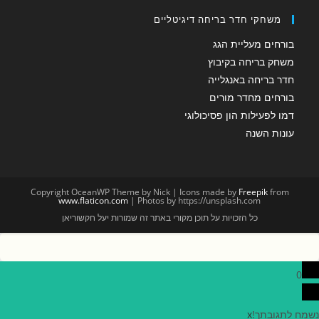
משחקי חדר בריחה דיגיטליים
בורחים מעליית הגג
משחק בריחה בקיבוץ
חדר בריחה באנגלייה
בורחים מחדר מורים
דמו לפעילות הון פסיכולוגי
עונות השנה
Copyright OceanWP Theme by Nick | Icons made by
Freepik
from
www.flaticon.com
| Photos by https://unsplash.com
כל הזכויות על תוכן מקורי באתר זה שמורות יעל חקשוריאן
0
נשמח לתגובתך!
x