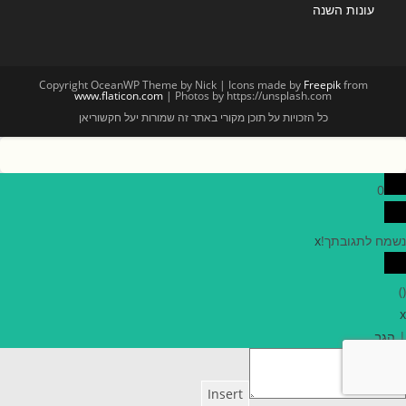
עונות השנה
Copyright OceanWP Theme by Nick | Icons made by
Freepik
from
www.flaticon.com
| Photos by https://unsplash.com
כל הזכויות על תוכן מקורי באתר זה שמורות יעל חקשוריאן
0
נשמח לתגובתך!
x
)
(
x
|
הגב
Insert