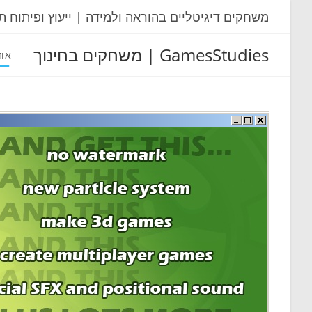
Ski
משחקים דיגיטליים בהוראה ולמידה | ייעוץ ופיתוח ת
t
conten
GamesStudies | משחקים בחינוך
אוד