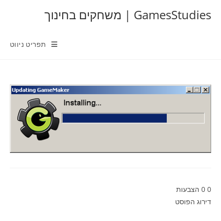
Ski
GamesStudies | משחקים בחינוך
t
conten
תפריט ניווט
0
0
הצבעות
דירוג הפוסט