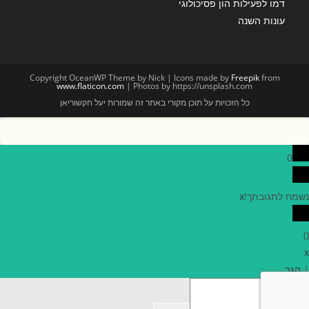
דמו לפעילות הון פסיכולוגי
עונות השנה
Copyright OceanWP Theme by Nick | Icons made by
Freepik
from
www.flaticon.com
| Photos by https://unsplash.com
כל הזכויות על תוכן מקורי באתר זה שמורות יעל חקשוריאן
0
נשמח לתגובתך!
x
)
(
x
|
הגב