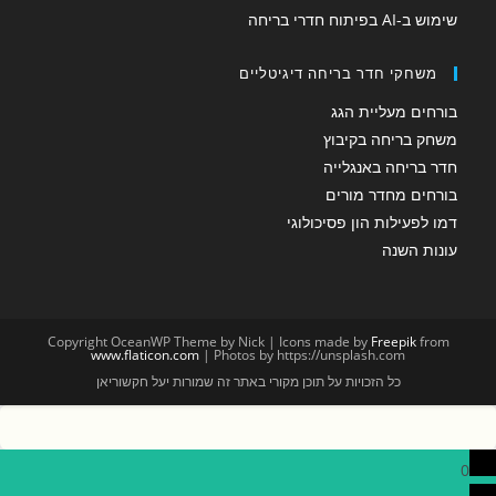
שימוש ב-AI בפיתוח חדרי בריחה
משחקי חדר בריחה דיגיטליים
בורחים מעליית הגג
משחק בריחה בקיבוץ
חדר בריחה באנגלייה
בורחים מחדר מורים
דמו לפעילות הון פסיכולוגי
עונות השנה
Copyright OceanWP Theme by Nick | Icons made by
Freepik
from
www.flaticon.com
| Photos by https://unsplash.com
כל הזכויות על תוכן מקורי באתר זה שמורות יעל חקשוריאן
0