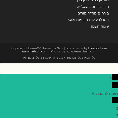
חדר בריחה באנגלייה
בורחים מחדר מורים
דמו לפעילות הון פסיכולוגי
עונות השנה
Copyright OceanWP Theme by Nick | Icons made by
Freepik
from
www.flaticon.com
| Photos by https://unsplash.com
כל הזכויות על תוכן מקורי באתר זה שמורות יעל חקשוריאן
0
נשמח לתגובתך!
x
)
(
x