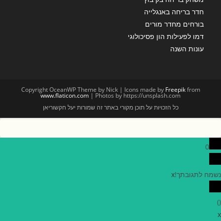
חדר בריחה באנגלייה
בורחים מחדר מורים
דמו לפעילות הון פסיכולוגי
עונות השנה
Copyright OceanWP Theme by Nick | Icons made by
Freepik
from
www.flaticon.com
| Photos by https://unsplash.com
כל הזכויות על תוכן מקורי באתר זה שמורות יעל חקשוריאן
0
נשמח לתגובתך!
x
)
(
x