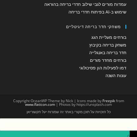
עמדות מורים לגבי שילוב חדרי בריחה בהוראה
שימוש ב-AI בפיתוח חדרי בריחה
משחקי חדר בריחה דיגיטליים
בורחים מעליית הגג
משחק בריחה בקיבוץ
חדר בריחה באנגלייה
בורחים מחדר מורים
דמו לפעילות הון פסיכולוגי
עונות השנה
Copyright OceanWP Theme by Nick | Icons made by
Freepik
from
www.flaticon.com
| Photos by https://unsplash.com
כל הזכויות על תוכן מקורי באתר זה שמורות יעל חקשוריאן
0