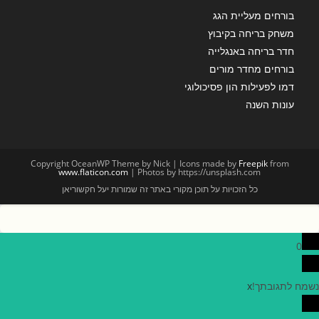
בורחים מעליית הגג
משחק בריחה בקיבוץ
חדר בריחה באנגלייה
בורחים מחדר מורים
דמו לפעילות הון פסיכולוגי
עונות השנה
Copyright OceanWP Theme by Nick | Icons made by
Freepik
from
www.flaticon.com
| Photos by https://unsplash.com
כל הזכויות על תוכן מקורי באתר זה שמורות יעל חקשוריאן
0
נשמח לתגובתך!
x