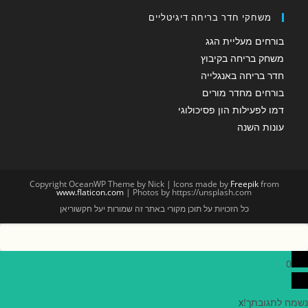
משחקי חדר בריחה דיגיטליים
בורחים מעליית הגג
משחק בריחה בקיבוץ
חדר בריחה באנגלייה
בורחים מחדר מורים
דמו לפעילות הון פסיכולוגי
עונות השנה
Copyright OceanWP Theme by Nick | Icons made by
Freepik
from
www.flaticon.com
| Photos by https://unsplash.com
כל הזכויות על תוכן מקורי באתר זה שמורות יעל חקשוריאן
0
נשמח לתגובתך!
x