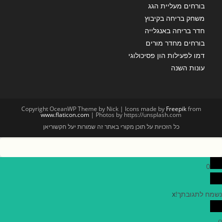
בורחים מעליית הגג
משחק בריחה בקיבוץ
חדר בריחה באנגלייה
בורחים מחדר מורים
דמו לפעילות הון פסיכולוגי
עונות השנה
Copyright OceanWP Theme by Nick | Icons made by
Freepik
from
www.flaticon.com
| Photos by https://unsplash.com
כל הזכויות על תוכן מקורי באתר זה שמורות יעל חקשוריאן
0
נשמח לתגובתך!
x
)
(