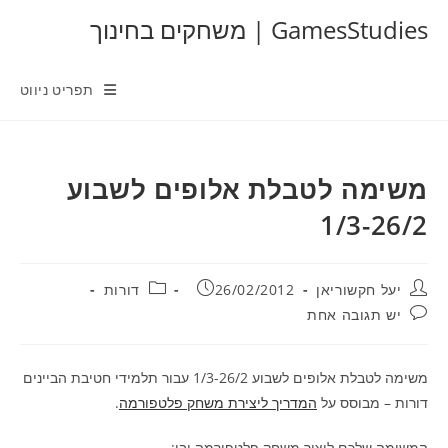
Ski
GamesStudies | משחקים בחינוך
t
conten
תפריט ניווט
משימה לטבלת אלופים לשבוע
1/3-26/2
מחבר:
פורסם:
קטגוריה:
יעל חקשוריאן
26/02/2012
דורות
תגובות:
יש תגובה אחת
משימה לטבלת אלופים לשבוע 1/3-26/2 עבור תלמידי חטיבת הביינים
דורות – מבוסס על
המדריך ליצירת משחק פלטפורמה
.
המשימה שלכם ליצור משחק פלטפורמה ובו: