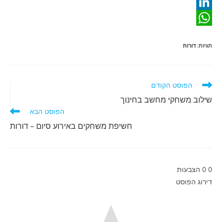
a
E
m
c
L
W
e
a
i
תגיות
:
דורות
b
n
h
i
o
a
k
l
o
e
t
לקרוא
הפוסט הקודם
מאמרים
d
k
s
שילוב משחקי מחשב בחינוך
נוספים
הפוסט הבא
A
I
חשיפת משחקים באירוע סיום – דורות
n
p
p
0
0
הצבעות
דירוג הפוסט