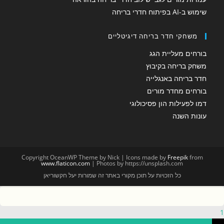
שימוש ב-AI בפיתוח חדרי בריחה
משחקי חדר בריחה דיגיטליים
בורחים מעליית הגג
משחק בריחה בקיבוץ
חדר בריחה באנגלייה
בורחים מחדר מורים
דמו לפעילות הון פסיכולוגי
עונות השנה
Copyright OceanWP Theme by Nick | Icons made by
Freepik
from
www.flaticon.com
| Photos by https://unsplash.com
כל הזכויות על תוכן מקורי באתר זה שמורות יעל חקשוריאן
1