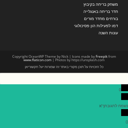
משחק בריחה בקיבוץ
חדר בריחה באנגלייה
בורחים מחדר מורים
דמו לפעילות הון פסיכולוגי
עונות השנה
Copyright OceanWP Theme by Nick | Icons made by
Freepik
from
www.flaticon.com
| Photos by https://unsplash.com
כל הזכויות על תוכן מקורי באתר זה שמורות יעל חקשוריאן
0
נשמח לתגובתך!
x
)
(