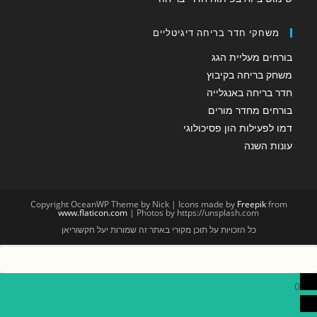
משחקי חדר בריחה דיגיטליים
בורחים מעליית הגג
משחק בריחה בקיבוץ
חדר בריחה באנגלייה
בורחים מחדר מורים
דמו לפעילות הון פסיכולוגי
עונות השנה
Copyright OceanWP Theme by Nick | Icons made by
Freepik
from
www.flaticon.com
| Photos by https://unsplash.com
כל הזכויות על תוכן מקורי באתר זה שמורות יעל חקשוריאן
0