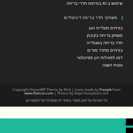
שימוש ב-AI בפיתוח חדרי בריחה
משחקי חדר בריחה דיגיטליים
בורחים מעליית הגג
משחק בריחה בקיבוץ
חדר בריחה באנגלייה
בורחים מחדר מורים
דמו לפעילות הון פסיכולוגי
עונות השנה
Copyright OceanWP Theme by Nick | Icons made by
Freepik
from
www.flaticon.com
| Photos by https://unsplash.com
כל הזכויות על תוכן מקורי באתר זה שמורות יעל חקשוריאן
0