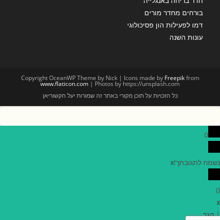
חדר בריחה באנגלייה
בורחים מחדר מורים
דמו לפעילות הון פסיכולוגי
עונות השנה
Copyright OceanWP Theme by Nick | Icons made by
Freepik
from
www.flaticon.com
| Photos by https://unsplash.com
כל הזכויות על תוכן מקורי באתר זה שמורות יעל חקשוריאן
0
נשמח לתגובתך!
x
)
(
x
|
הגב