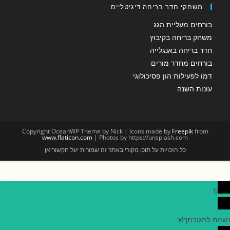
משחקי חדר בריחה דיגיטליים
בורחים מעליית הגג
משחק בריחה בקיבוץ
חדר בריחה באנגלייה
בורחים מחדר מורים
דמו לפעילות הון פסיכולוגי
עונות השנה
Copyright OceanWP Theme by Nick | Icons made by
Freepik
from
www.flaticon.com
| Photos by https://unsplash.com
כל הזכויות על תוכן מקורי באתר זה שמורות יעל חקשוריאן
0
נשמח לתגובתך!
x