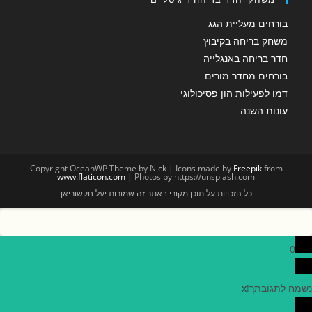
בורחים מעליית הגג
משחק בריחה בקיבוץ
חדר בריחה באנגלייה
בורחים מחדר מורים
דמו לפעילות הון פסיכולוגי
עונות השנה
Copyright OceanWP Theme by Nick | Icons made by
Freepik
from
www.flaticon.com
| Photos by https://unsplash.com
כל הזכויות על תוכן מקורי באתר זה שמורות יעל חקשוריאן
0
נשמח לתגובתך!
x