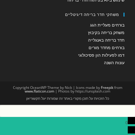
משחקי חדר בריחה דיגיטליים
בורחים מעליית הגג
משחק בריחה בקיבוץ
חדר בריחה באנגלייה
בורחים מחדר מורים
דמו לפעילות הון פסיכולוגי
עונות השנה
Copyright OceanWP Theme by Nick | Icons made by
Freepik
from
www.flaticon.com
| Photos by https://unsplash.com
כל הזכויות על תוכן מקורי באתר זה שמורות יעל חקשוריאן
0