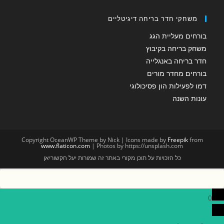
משחקי חדר בריחה דיגיטליים
בורחים מעליית הגג
משחק בריחה בקיבוץ
חדר בריחה באנגלייה
בורחים מחדר מורים
דמו לפעילות הון פסיכולוגי
עונות השנה
Copyright OceanWP Theme by Nick | Icons made by
Freepik
from
www.flaticon.com
| Photos by https://unsplash.com
כל הזכויות על תוכן מקורי באתר זה שמורות יעל חקשוריאן
0