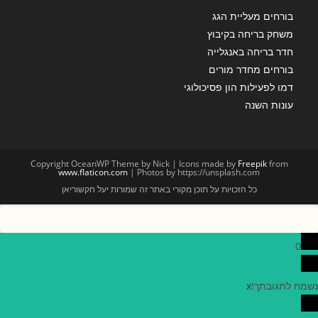
בורחים מעליית הגג
משחק בריחה בקיבוץ
חדר בריחה באנגלייה
בורחים מחדר מורים
דמו לפעילות הון פסיכולוגי
עונות השנה
Copyright OceanWP Theme by Nick | Icons made by
Freepik
from
www.flaticon.com
| Photos by https://unsplash.com
כל הזכויות על תוכן מקורי באתר זה שמורות יעל חקשוריאן
0
נשמח לתגובתך!
x