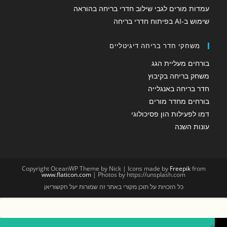
עמדות מורים לגבי שילוב חדרי בריחה בהוראה
שימוש ב-AI בפיתוח חדרי בריחה
משחקי חדר בריחה דיגיטליים
בורחים מעליית הגג
משחק בריחה בקיבוץ
חדר בריחה באנגלייה
בורחים מחדר מורים
דמו לפעילות הון פסיכולוגי
עונות השנה
Copyright OceanWP Theme by Nick | Icons made by
Freepik
from
www.flaticon.com
| Photos by https://unsplash.com
כל הזכויות על תוכן מקורי באתר זה שמורות יעל חקשוריאן