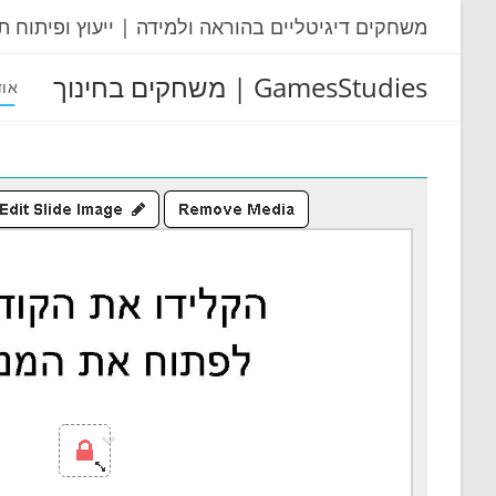
Ski
משחקים דיגיטליים בהוראה ולמידה | ייעוץ ופיתוח ת
t
conten
GamesStudies | משחקים בחינוך
אוד