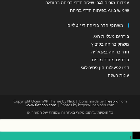
עמדות מורים לגבי שילוב חדרי בריחה בהוראה
שימוש ב-AI בפיתוח חדרי בריחה
משחקי חדר בריחה דיגיטליים
בורחים מעליית הגג
משחק בריחה בקיבוץ
חדר בריחה באנגלייה
בורחים מחדר מורים
דמו לפעילות הון פסיכולוגי
עונות השנה
Copyright OceanWP Theme by Nick | Icons made by
Freepik
from
www.flaticon.com
| Photos by https://unsplash.com
כל הזכויות על תוכן מקורי באתר זה שמורות יעל חקשוריאן
0