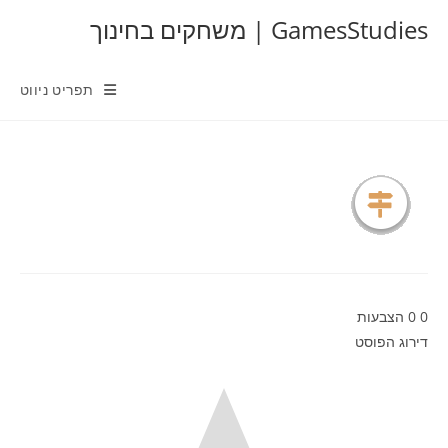
Ski
GamesStudies | משחקים בחינוך
t
conten
תפריט ניווט
0
0
הצבעות
דירוג הפוסט